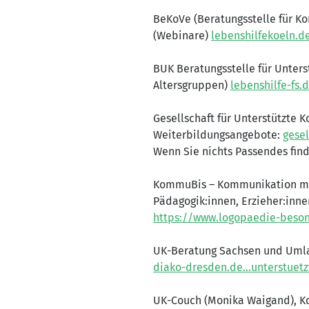
BeKoVe (Beratungsstelle für K
(Webinare)
lebenshilfekoeln.
BUK Beratungsstelle für Unter
Altersgruppen)
lebenshilfe-fs
Gesellschaft für Unterstützte 
Weiterbildungsangebote:
gesel
Wenn Sie nichts Passendes fin
KommuBis – Kommunikation mit
Pädagogik:innen, Erzieher:inne
https://www.logopaedie-beson
UK-Beratung Sachsen und Umla
diako-dresden.de...unterstue
UK-Couch (Monika Waigand), K