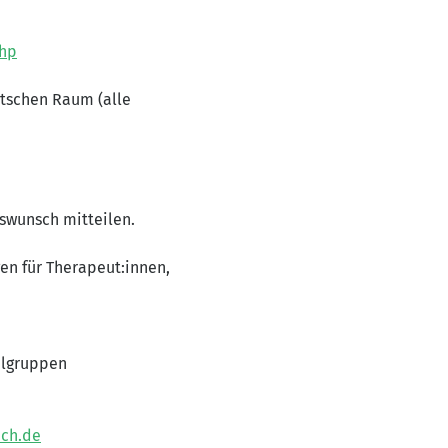
php
utschen Raum (alle
swunsch mitteilen.
n für Therapeut:innen,
elgruppen
uch.de