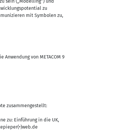
zu sein („Modelling”) und
wicklungspotential zu
Kommunizieren mit Symbolen zu,
t die Anwendung von METACOM 9
ote zusammengestellt:
ne zu: Einführung in die UK,
kepieper(•)web.de