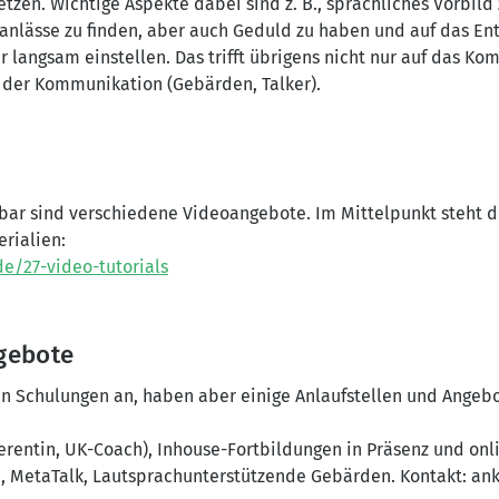
zen. Wichtige Aspekte dabei sind z. B., sprachliches Vorbild 
lässe zu finden, aber auch Geduld zu haben und auf das Ent
ur langsam einstellen. Das trifft übrigens nicht nur auf das 
 der Kommunikation (Gebärden, Talker).
ügbar sind verschiedene Videoangebote. Im Mittelpunkt steh
rialien:
e/27-video-tutorials
gebote
ren Schulungen an, haben aber einige Anlaufstellen und Angeb
erentin, UK-Coach), Inhouse-Fortbildungen in Präsenz und onli
 MetaTalk, Lautsprachunterstützende Gebärden. Kontakt: an